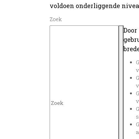
voldoen onderliggende nivea
Zoek
Door
gebru
brede
G
v
G
v
G
v
G
s
G
a