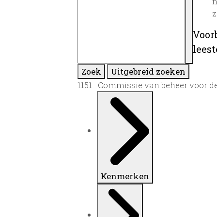
n
z
Voor
lees
Zoek
Uitgebreid zoeken
1151 Commissie van beheer voor de
Kenmerken