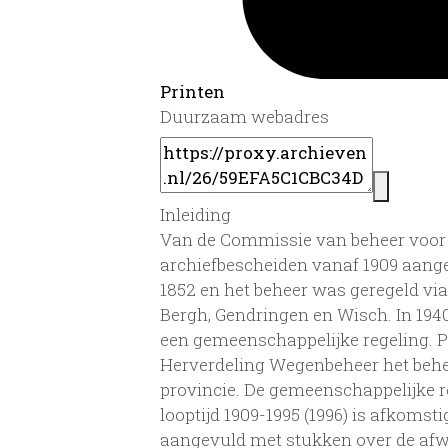
Printen
Duurzaam webadres
Inleiding
Van de Commissie van beheer voor
archiefbescheiden vanaf 1909 aange
1852 en het beheer was geregeld v
Bergh, Gendringen en Wisch. In 1
een gemeenschappelijke regeling. Pe
Herverdeling Wegenbeheer het beh
provincie. De gemeenschappelijke r
looptijd 1909-1995 (1996) is afkomst
aangevuld met stukken over de afwi