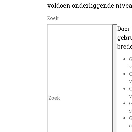
voldoen onderliggende nivea
Zoek
Door
gebru
brede
G
v
G
v
G
v
G
s
G
a