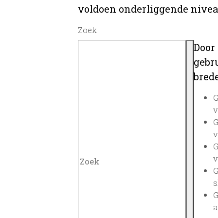
voldoen onderliggende nivea
Zoek
Door
gebru
brede
G
v
G
v
G
v
G
s
G
a