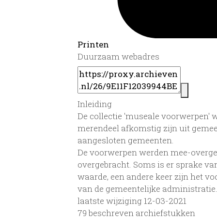
Printen
Duurzaam webadres
Inleiding
De collectie 'museale voorwerpen' w
merendeel afkomstig zijn uit geme
aangesloten gemeenten.
De voorwerpen werden mee-overge
overgebracht. Soms is er sprake va
waarde, een andere keer zijn het v
van de gemeentelijke administratie
laatste wijziging 12-03-2021
79 beschreven archiefstukken