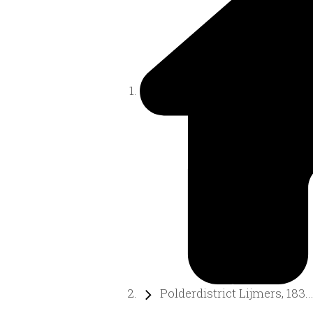
Polderdistrict Lijmers, 183..