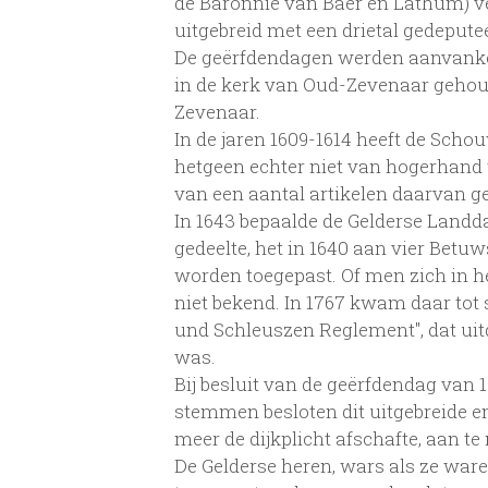
de Baronnie van Baer en Lathum) v
uitgebreid met een drietal gedepute
De geërfdendagen werden aanvankeli
in de kerk van Oud-Zevenaar gehoud
Zevenaar.
In de jaren 1609-1614 heeft de Scho
hetgeen echter niet van hogerhand
van een aantal artikelen daarvan g
In 1643 bepaalde de Gelderse Landda
gedeelte, het in 1640 aan vier Bet
worden toegepast. Of men zich in he
niet bekend. In 1767 kwam daar tot
und Schleuszen Reglement", dat uit
was.
Bij besluit van de geërfdendag van 
stemmen besloten dit uitgebreide en
meer de dijkplicht afschafte, aan t
De Gelderse heren, wars als ze war