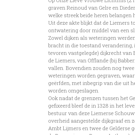
Op Onze Lieve Vrouwe Lichtmis (2 fe
graven Reinoud van Gelre en Diederi
welke streek beide heren belangen 
Uit deze akte blijkt dat de Liemers t
ontwatering door middel van een slu
Zowel dijken als weteringen werden
bracht in die toestand verandering, 
tevoren vastgelegde) dijkrecht van
de Liemers, van Offlande (bij Babber
vallen. Bovendien zouden nog twee
weteringen worden gegraven, waar
geërfden, met inbegrip van die uit 
worden omgeslagen.
Ook nadat de grenzen tussen het Ge
gefixeerd bleef de in 1328 in het le
bestuur van deze Liemerse Schouwpo
overheid aangestelde dijkgraaf en 
Ambt Lijmers en twee de Gelderse ge