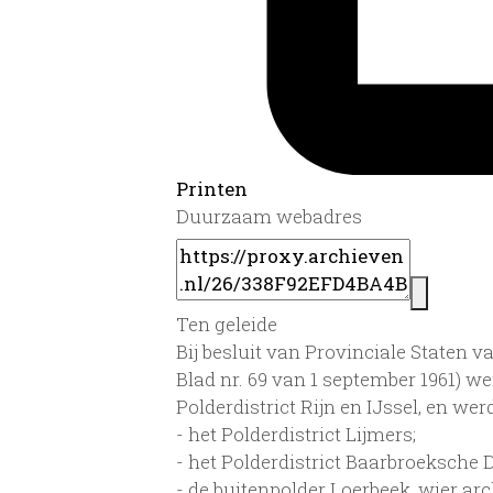
Printen
Duurzaam webadres
Ten geleide
Bij besluit van Provinciale Staten v
Blad nr. 69 van 1 september 1961) we
Polderdistrict Rijn en IJssel, en wer
- het Polderdistrict Lijmers;
- het Polderdistrict Baarbroeksche 
- de buitenpolder Loerbeek, wier a