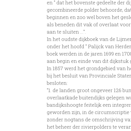
en " dat het bovenste gedeelte der d
gecombineerde polder behoorde, dat
beginnen en zoo wel boven het gesle
als beneden dit vak of overlaat voo
aan te sluiten ...".
In het oudste dijkboek van de Lijmers
onder het hoofd " Palijck van Herde
boek werden in de jaren 1699 en 170
aan begin en einde van dit dijkstuk 
In 1857 werd het grondgebied van he
bij het besluit van Provinciale Staten
besloten:
"1. de landen groot ongeveer 126 bu
overlaatkade buitendijks gelegen wa
bandijkshoogte feitelijk een integre
geworden zijn, in de circumscriptie 
zonder nogtans de omschrijving van 
het beheer der rivierpolders te vera