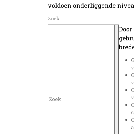
voldoen onderliggende nivea
Zoek
Door
gebru
brede
G
v
G
v
G
v
G
s
G
a