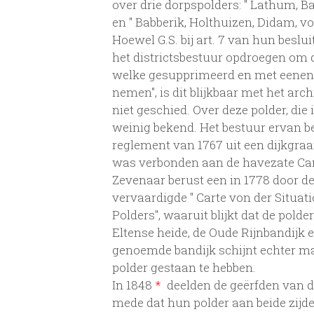
over drie dorpspolders: " Lathum, B
en " Babberik, Holthuizen, Didam, v
Hoewel G.S. bij art. 7 van hun beslu
het districtsbestuur opdroegen om 
welke gesupprimeerd en met eenen 
nemen", is dit blijkbaar met het arc
niet geschied. Over deze polder, die 
weinig bekend. Het bestuur ervan b
reglement van 1767 uit een dijkgraa
was verbonden aan de havezate Ca
Zevenaar berust een in 1778 door de
vervaardigde " Carte von der Situa
Polders", waaruit blijkt dat de pol
Eltense heide, de Oude Rijnbandijk
genoemde bandijk schijnt echter m
polder gestaan te hebben.
In 1848
*
deelden de geërfden van 
mede dat hun polder aan beide zijde