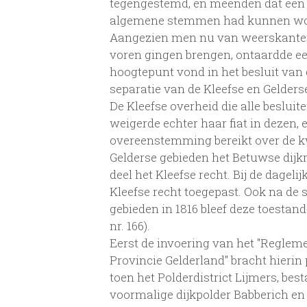
tegengestemd, en meenden dat een de
algemene stemmen had kunnen w
Aangezien men nu van weerskanten 
voren gingen brengen, ontaardde een
hoogtepunt vond in het besluit van 
separatie van de Kleefse en Gelders
De Kleefse overheid die alle beslu
weigerde echter haar fiat in dezen, 
overeenstemming bereikt over de kwe
Gelderse gebieden het Betuwse dijkr
deel het Kleefse recht. Bij de dagel
Kleefse recht toegepast. Ook na de 
gebieden in 1816 bleef deze toestand 
nr. 166).
Eerst de invoering van het "Reglemen
Provincie Gelderland" bracht hierin 
toen het Polderdistrict Lijmers, bes
voormalige dijkpolder Babberich en H