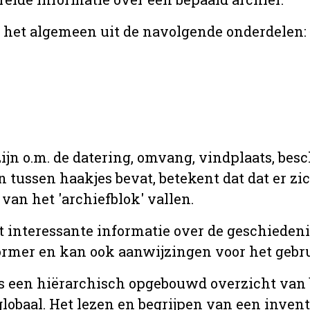
r het algemeen uit de navolgende onderdelen:
jn o.m. de datering, omvang, vindplaats, bes
en tussen haakjes bevat, betekent dat dat er z
van het 'archiefblok' vallen.
t interessante informatie over de geschiedeni
rmer en kan ook aanwijzingen voor het gebru
t is een hiërarchisch opgebouwd overzicht va
globaal. Het lezen en begrijpen van een inven