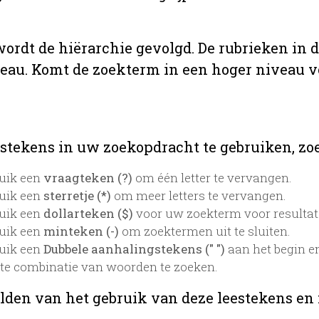
 wordt de hiërarchie gevolgd. De rubrieken in 
veau. Komt de zoekterm in een hoger niveau 
stekens in uw zoekopdracht te gebruiken, zoek
uik een
vraagteken (?)
om één letter te vervangen.
uik een
sterretje (*)
om meer letters te vervangen.
uik een
dollarteken ($)
voor uw zoekterm voor resultaten
uik een
minteken (-)
om zoektermen uit te sluiten.
uik een
Dubbele aanhalingstekens (" ")
aan het begin e
te combinatie van woorden te zoeken.
lden van het gebruik van deze leestekens en