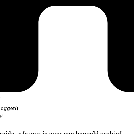
.
loggen)
04
reide informatie over een bepaald archief.