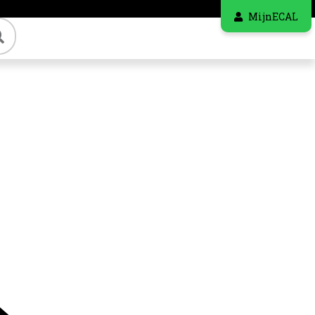
MijnECAL
Zoeken