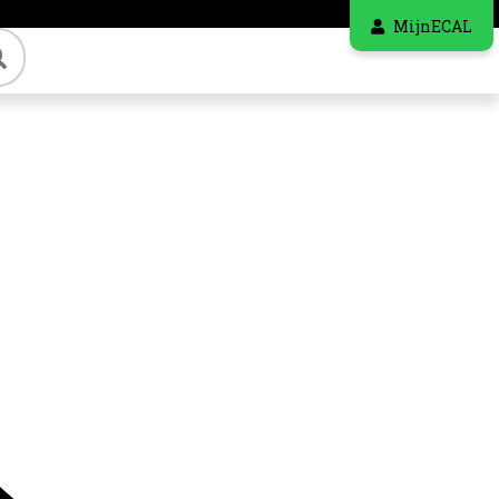
MijnECAL
Zoeken