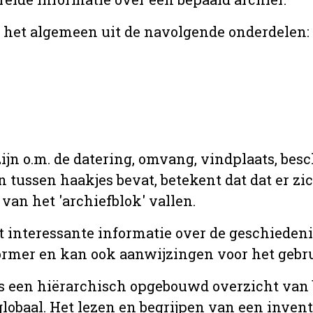
r het algemeen uit de navolgende onderdelen:
jn o.m. de datering, omvang, vindplaats, bes
en tussen haakjes bevat, betekent dat dat er z
van het 'archiefblok' vallen.
t interessante informatie over de geschiedeni
rmer en kan ook aanwijzingen voor het gebru
t is een hiërarchisch opgebouwd overzicht va
globaal. Het lezen en begrijpen van een inven