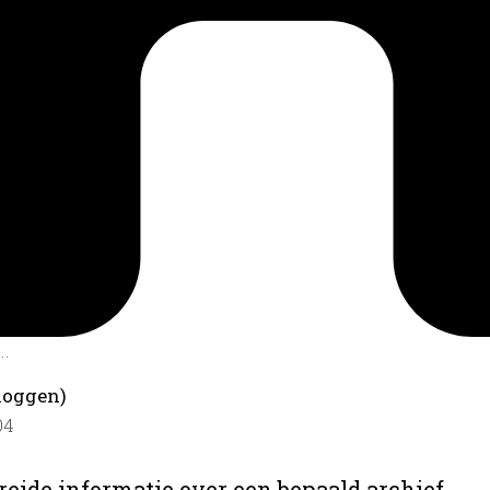
.
loggen)
04
reide informatie over een bepaald archief.