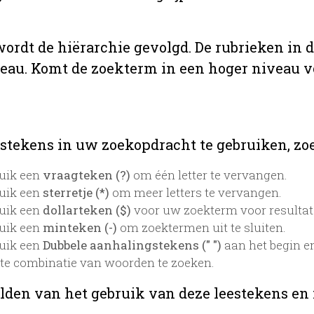
 wordt de hiërarchie gevolgd. De rubrieken in 
veau. Komt de zoekterm in een hoger niveau 
stekens in uw zoekopdracht te gebruiken, zoek
uik een
vraagteken (?)
om één letter te vervangen.
uik een
sterretje (*)
om meer letters te vervangen.
uik een
dollarteken ($)
voor uw zoekterm voor resultaten
uik een
minteken (-)
om zoektermen uit te sluiten.
uik een
Dubbele aanhalingstekens (" ")
aan het begin e
te combinatie van woorden te zoeken.
lden van het gebruik van deze leestekens en