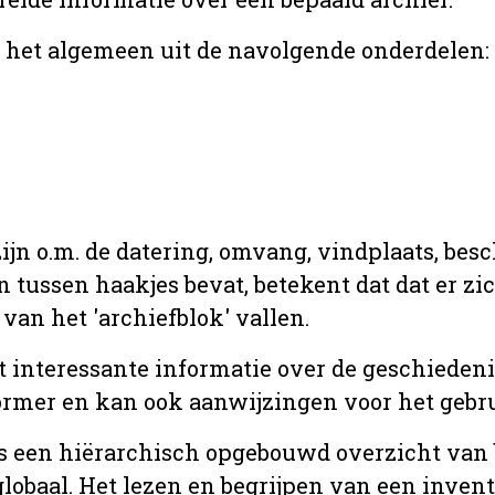
r het algemeen uit de navolgende onderdelen:
jn o.m. de datering, omvang, vindplaats, bes
en tussen haakjes bevat, betekent dat dat er z
van het 'archiefblok' vallen.
t interessante informatie over de geschiedeni
rmer en kan ook aanwijzingen voor het gebru
t is een hiërarchisch opgebouwd overzicht va
globaal. Het lezen en begrijpen van een inven