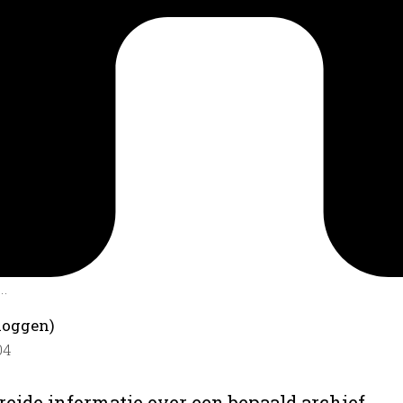
.
loggen)
04
reide informatie over een bepaald archief.