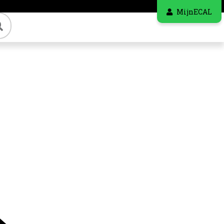
MijnECAL
Zoeken