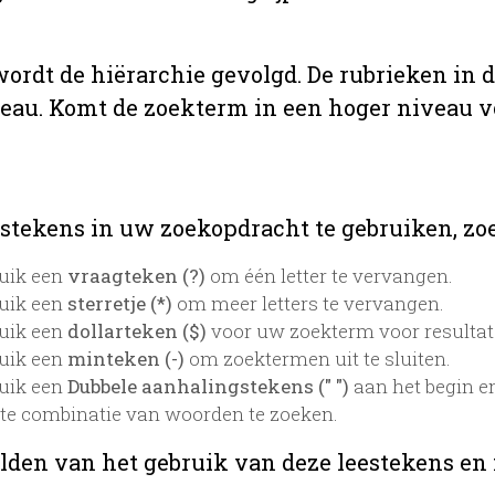
 wordt de hiërarchie gevolgd. De rubrieken in 
veau. Komt de zoekterm in een hoger niveau 
stekens in uw zoekopdracht te gebruiken, zoek
uik een
vraagteken (?)
om één letter te vervangen.
uik een
sterretje (*)
om meer letters te vervangen.
uik een
dollarteken ($)
voor uw zoekterm voor resultaten
uik een
minteken (-)
om zoektermen uit te sluiten.
uik een
Dubbele aanhalingstekens (" ")
aan het begin e
te combinatie van woorden te zoeken.
lden van het gebruik van deze leestekens en