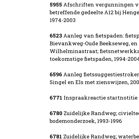
5955
Afschriften vergunningen ve
betreffende gedeelte A12 bij Heng
1974-2003
6523
Aanleg van fietspaden: fiet
Bievankweg-Oude Beekseweg, en A
Wilhelminastraat; fietsnetwerk
toekomstige fietspaden, 1994-200
6596
Aanleg fietssuggestiestroken
Singel en Els met zienswijzen, 20
6771
Inspraakreactie startnotitie 
6780
Zuidelijke Randweg; civielt
bodemonderzoek, 1993-1996
6781
Zuidelijke Randweg; waterbe