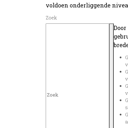
voldoen onderliggende nivea
Zoek
Door
gebru
brede
G
v
G
v
G
v
G
s
G
a