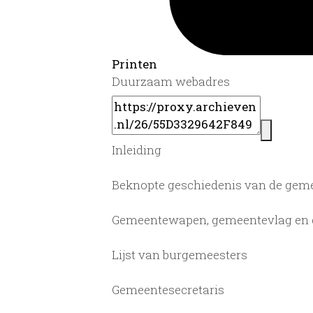
Printen
Duurzaam webadres
Inleiding
Beknopte geschiedenis van de geme
Gemeentewapen, gemeentevlag en g
Lijst van burgemeesters
Gemeentesecretaris