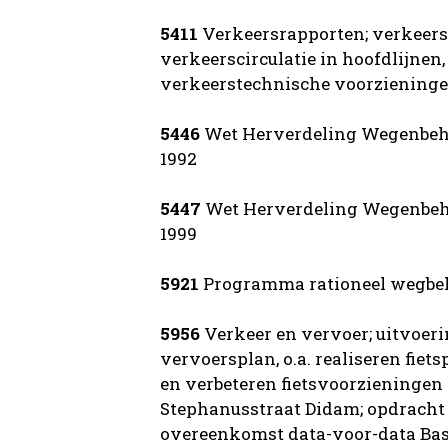
5411
Verkeersrapporten; verkeerss
verkeerscirculatie in hoofdlijnen,
verkeerstechnische voorzieningen
5446
Wet Herverdeling Wegenbehee
1992
5447
Wet Herverdeling Wegenbehee
1999
5921
Programma rationeel wegbeh
5956
Verkeer en vervoer; uitvoer
vervoersplan, o.a. realiseren fie
en verbeteren fietsvoorzieningen l
Stephanusstraat Didam; opdracht 
overeenkomst data-voor-data Basi