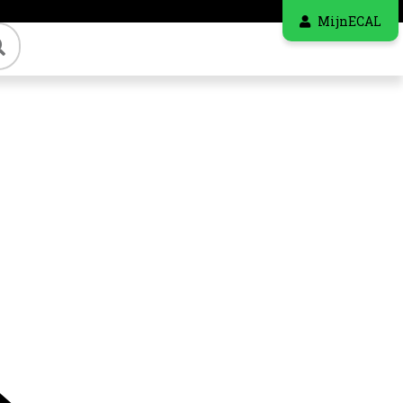
MijnECAL
Zoeken