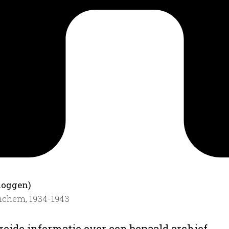
loggen)
inchem, 1934-1943
reide informatie over een bepaald archief.