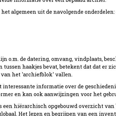
r het algemeen uit de navolgende onderdelen:
jn o.m. de datering, omvang, vindplaats, bes
en tussen haakjes bevat, betekent dat dat er z
van het 'archiefblok' vallen.
t interessante informatie over de geschiedeni
rmer en kan ook aanwijzingen voor het gebru
t is een hiërarchisch opgebouwd overzicht va
globaal. Het lezen en begrijpen van een inven