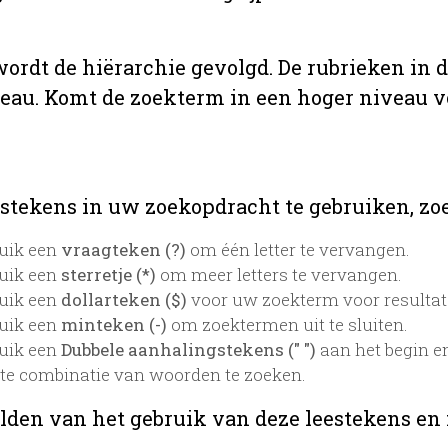
 wordt de hiërarchie gevolgd. De rubrieken in 
veau. Komt de zoekterm in een hoger niveau 
stekens in uw zoekopdracht te gebruiken, zoek
uik een
vraagteken (?)
om één letter te vervangen.
uik een
sterretje (*)
om meer letters te vervangen.
uik een
dollarteken ($)
voor uw zoekterm voor resultaten
uik een
minteken (-)
om zoektermen uit te sluiten.
uik een
Dubbele aanhalingstekens (" ")
aan het begin e
te combinatie van woorden te zoeken.
lden van het gebruik van deze leestekens en