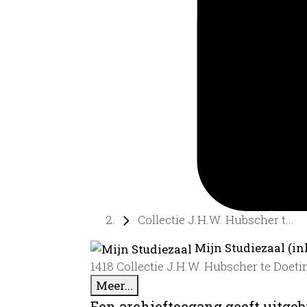
Collectie J.H.W. Hubscher t...
Mijn Studiezaal (in
1418 Collectie J.H.W. Hubscher te Doet
Meer...
Een archieftoegang geeft uitgeb