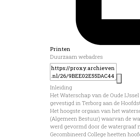
Printen
Duurzaam webadres
Inleiding
Het Waterschap van de Oude IJssel 
gevestigd in Terborg aan de Hoofdst
Het hoogste orgaan van het waters
(Algemeen Bestuur) waarvan de wate
werd gevormd door de watergraaf m
Gecombineerd College heetten hoofd