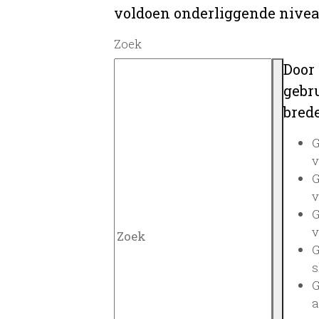
voldoen onderliggende nivea
Zoek
Door
gebru
brede
G
v
G
v
G
v
G
s
G
a