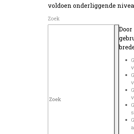
voldoen onderliggende nivea
Zoek
Door
gebru
brede
G
v
G
v
G
v
G
s
G
a