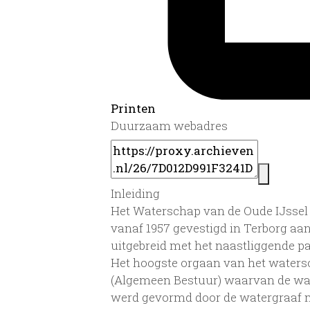
Printen
Duurzaam webadres
Inleiding
Het Waterschap van de Oude IJssel 
vanaf 1957 gevestigd in Terborg aa
uitgebreid met het naastliggende p
Het hoogste orgaan van het waters
(Algemeen Bestuur) waarvan de wate
werd gevormd door de watergraaf m