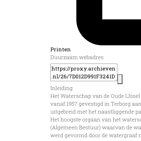
Printen
Duurzaam webadres
Inleiding
Het Waterschap van de Oude IJssel 
vanaf 1957 gevestigd in Terborg aa
uitgebreid met het naastliggende p
Het hoogste orgaan van het waters
(Algemeen Bestuur) waarvan de wate
werd gevormd door de watergraaf m