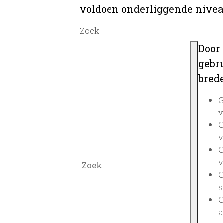
voldoen onderliggende nivea
Zoek
Door
gebru
brede
G
v
G
v
G
v
G
s
G
a