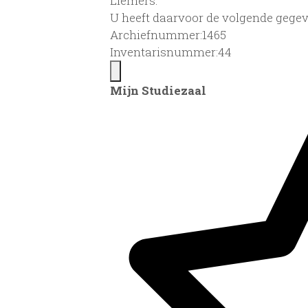
Liemers.
U heeft daarvoor de volgende gegev
Archiefnummer:1465
Inventarisnummer:44
Mijn Studiezaal