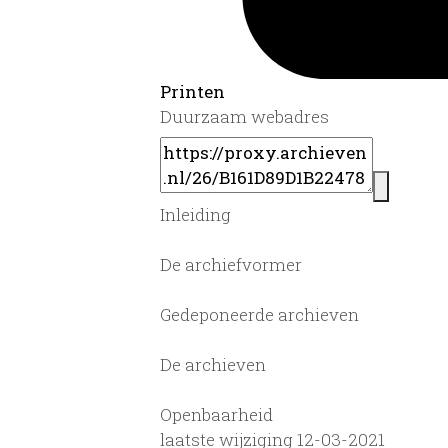
Printen
Duurzaam webadres
Inleiding
De archiefvormer
Gedeponeerde archieven
De archieven
Openbaarheid
laatste wijziging 12-03-2021