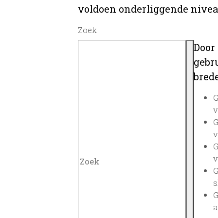
voldoen onderliggende nivea
Zoek
Door
gebru
brede
G
v
G
v
G
v
G
s
G
a