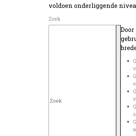
voldoen onderliggende nivea
Zoek
Door
gebru
brede
G
v
G
v
G
v
G
s
G
a