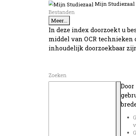
Mijn Studiezaal
Bestanden
Meer...
In deze index doorzoekt u be
middel van OCR technieken o
inhoudelijk doorzoekbaar zij
Zoeken
Door
gebru
brede
G
v
G