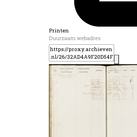
Printen
Duurzaam webadres