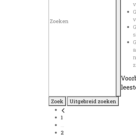
v
G
v
G
s
G
a
n
z
Voor
lees
Zoek
Uitgebreid zoeken
1
...
2