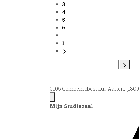
3
4
5
6
...
1
0105 Gemeentebestuur Aalten, (1809)
Mijn Studiezaal