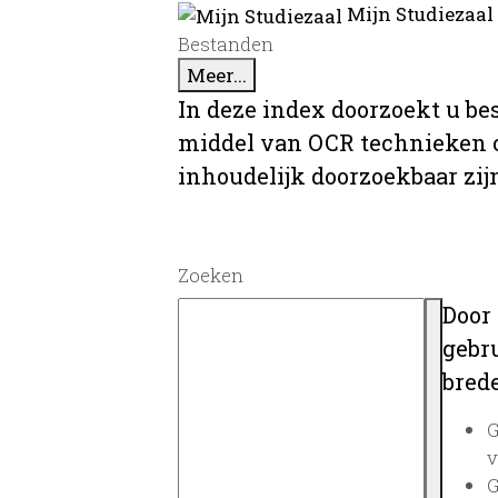
Mijn Studiezaal
Bestanden
Meer...
In deze index doorzoekt u be
middel van OCR technieken o
inhoudelijk doorzoekbaar zij
Zoeken
Door
gebru
brede
G
v
G