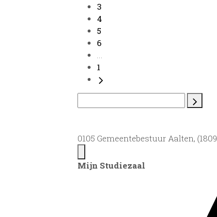
3
4
5
6
...
1
0105 Gemeentebestuur Aalten, (1809)
Mijn Studiezaal