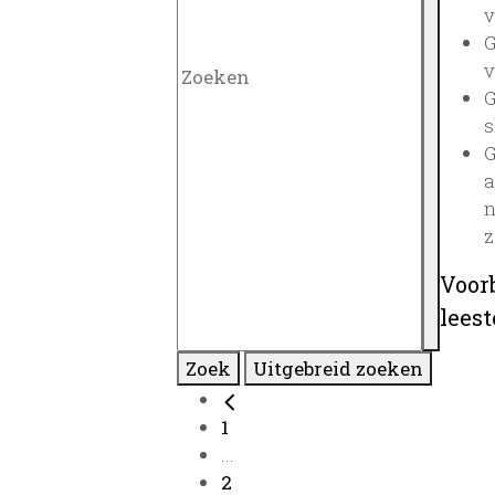
v
G
v
G
s
G
a
n
z
Voor
lees
Zoek
Uitgebreid zoeken
1
...
2