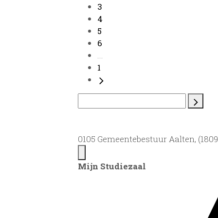
3
4
5
6
...
1
0105 Gemeentebestuur Aalten, (1809)
Mijn Studiezaal