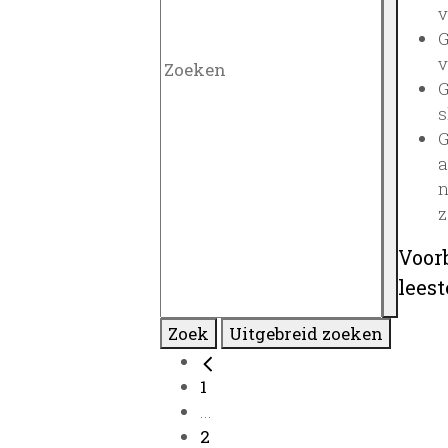
v
G
v
G
s
G
a
n
z
Voor
lees
Zoek
Uitgebreid zoeken
1
...
2