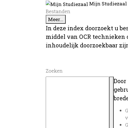
Mijn Studiezaal
Bestanden
Meer...
In deze index doorzoekt u be
middel van OCR technieken o
inhoudelijk doorzoekbaar zij
Zoeken
Door
gebru
brede
G
v
G