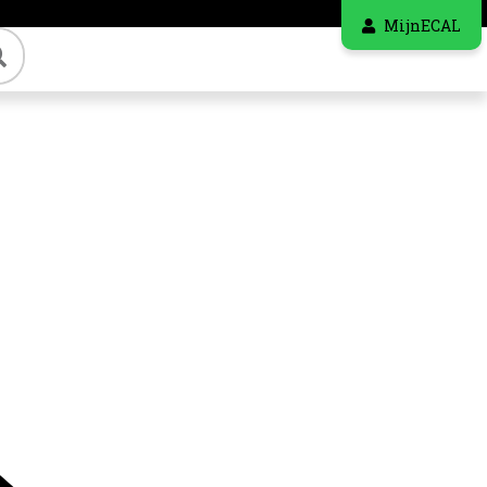
MijnECAL
Zoeken