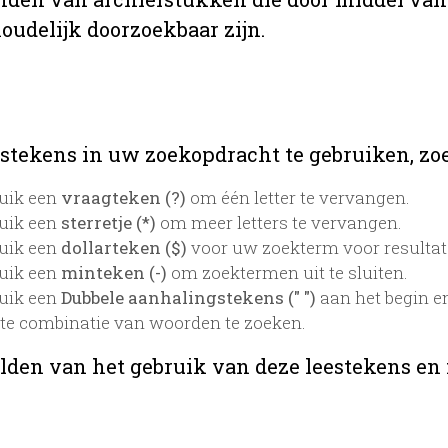
oudelijk doorzoekbaar zijn.
stekens in uw zoekopdracht te gebruiken, zoek
uik een
vraagteken (?)
om één letter te vervangen.
uik een
sterretje (*)
om meer letters te vervangen.
uik een
dollarteken ($)
voor uw zoekterm voor resultaten
uik een
minteken (-)
om zoektermen uit te sluiten.
uik een
Dubbele aanhalingstekens (" ")
aan het begin e
te combinatie van woorden te zoeken.
lden van het gebruik van deze leestekens en