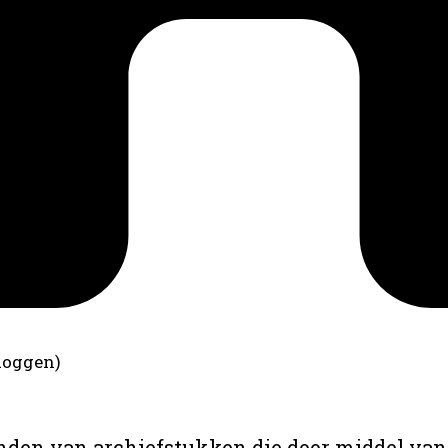
loggen)
anden van archiefstukken die door middel van