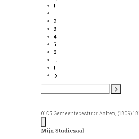
1
...
2
3
4
5
6
...
1
0105 Gemeentebestuur Aalten, (1809) 181
Mijn Studiezaal