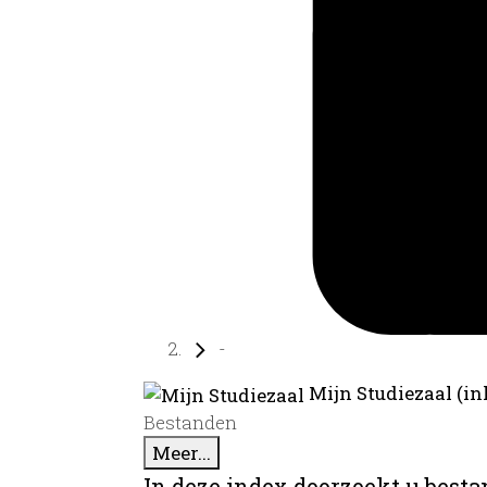
-
Mijn Studiezaal (in
Bestanden
Meer...
In deze index doorzoekt u best