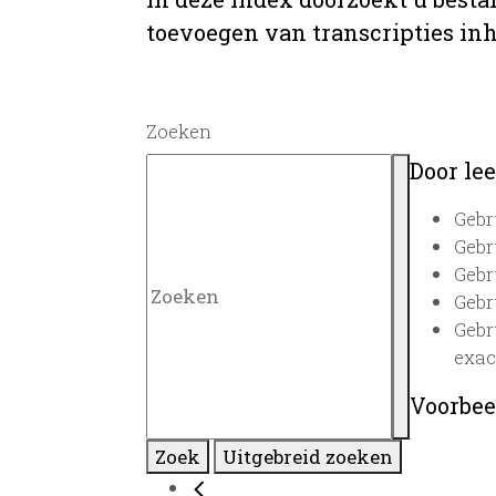
toevoegen van transcripties inh
Zoeken
Door lee
Gebr
Gebr
Gebr
Gebr
Gebr
exac
Voorbee
Zoek
Uitgebreid zoeken