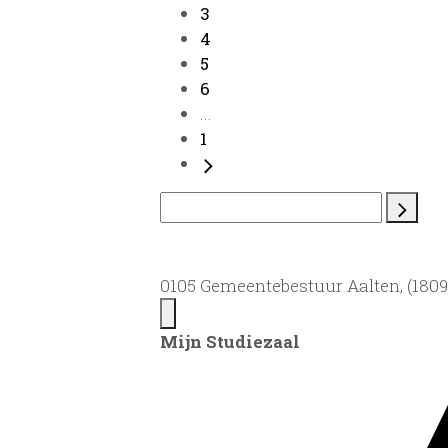
3
4
5
6
...
1
0105 Gemeentebestuur Aalten, (1809)
Mijn Studiezaal