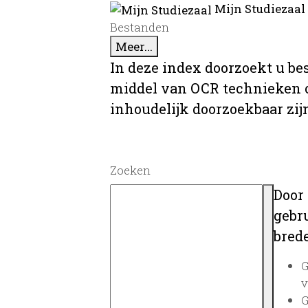
Mijn Studiezaal
Bestanden
Meer...
In deze index doorzoekt u be
middel van OCR technieken o
inhoudelijk doorzoekbaar zij
Zoeken
Door
gebru
brede
G
v
G