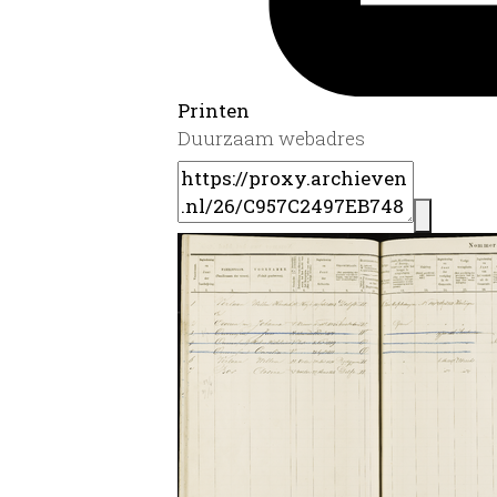
Printen
Duurzaam webadres