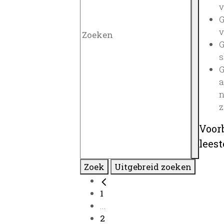
v
G
v
G
s
G
a
n
z
Voor
lees
Zoek
Uitgebreid zoeken
1
...
2