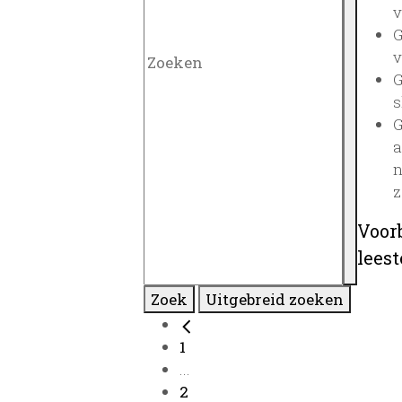
v
G
v
G
s
G
a
n
z
Voor
lees
Zoek
Uitgebreid zoeken
1
...
2