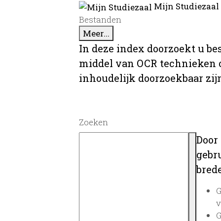
Mijn Studiezaal
Bestanden
Meer...
In deze index doorzoekt u be
middel van OCR technieken o
inhoudelijk doorzoekbaar zij
Zoeken
Door
gebru
brede
G
v
G