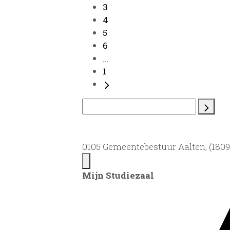
3
4
5
6
...
1
0105 Gemeentebestuur Aalten, (1809)
Mijn Studiezaal