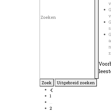
v
G
v
G
s
G
a
n
z
Voor
lees
Zoek
Uitgebreid zoeken
1
...
2