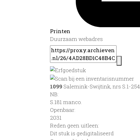
Printen
Duurzaam webadres
1099
Salemink-Swijtink, nrs S.1-254
NB
:
S.181 manco.
Openbaar:
2031
Reden geen uitleen:
Dit stuk is gedigitaliseerd