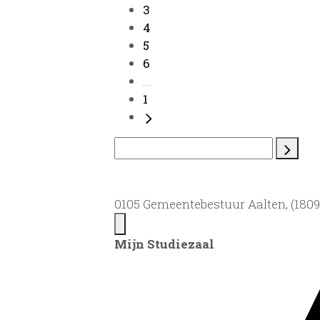
3
4
5
6
...
1
0105 Gemeentebestuur Aalten, (1809)
Mijn Studiezaal