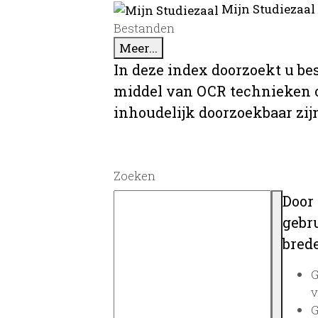
Mijn Studiezaal
Bestanden
Meer...
In deze index doorzoekt u be
middel van OCR technieken o
inhoudelijk doorzoekbaar zij
Zoeken
Door
gebru
brede
G
v
G