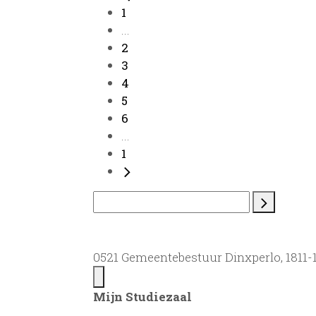
1
...
2
3
4
5
6
...
1
0521 Gemeentebestuur Dinxperlo, 1811-
Mijn Studiezaal