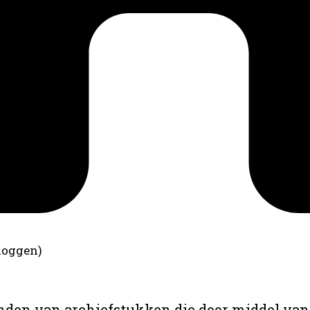
loggen)
anden van archiefstukken die door middel van