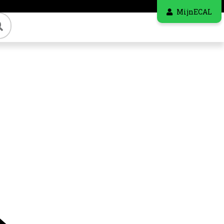
MijnECAL
Zoeken