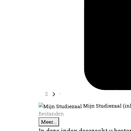
-
Mijn Studiezaal (in
Bestanden
Meer...
In deze index doorzoekt u best