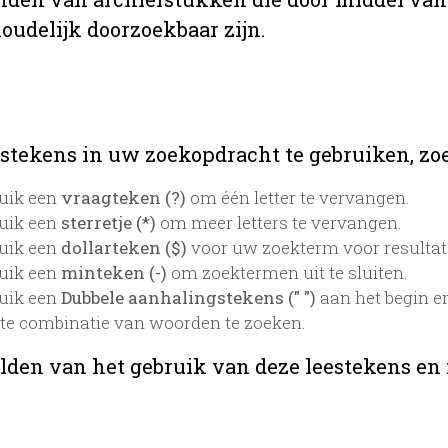
oudelijk doorzoekbaar zijn.
stekens in uw zoekopdracht te gebruiken, zoek
uik een
vraagteken (?)
om één letter te vervangen.
uik een
sterretje (*)
om meer letters te vervangen.
uik een
dollarteken ($)
voor uw zoekterm voor resultaten
uik een
minteken (-)
om zoektermen uit te sluiten.
uik een
Dubbele aanhalingstekens (" ")
aan het begin e
te combinatie van woorden te zoeken.
lden van het gebruik van deze leestekens en