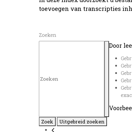
toevoegen van transcripties inh
Zoeken
Door lee
Gebr
Gebr
Gebr
Gebr
Gebr
exac
Voorbee
Zoek
Uitgebreid zoeken