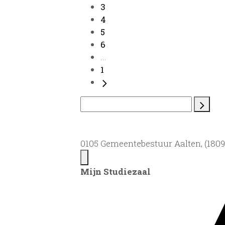
3
4
5
6
...
1
0105 Gemeentebestuur Aalten, (1809)
Mijn Studiezaal