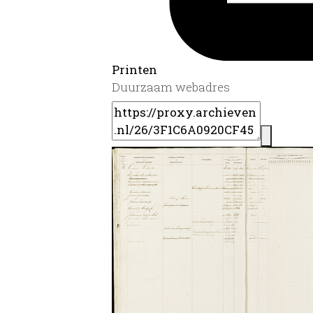
Printen
Duurzaam webadres