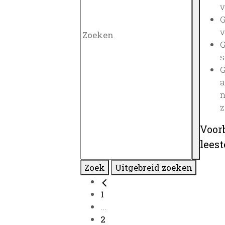
v
G
v
G
s
G
a
n
z
Voor
lees
Zoek
Uitgebreid zoeken
1
...
2