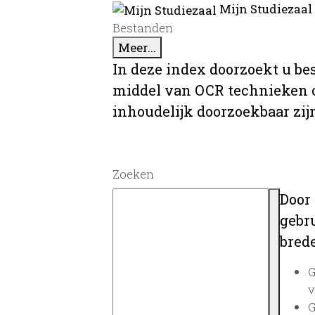
Mijn Studiezaal
Bestanden
Meer...
In deze index doorzoekt u be
middel van OCR technieken o
inhoudelijk doorzoekbaar zij
Zoeken
Door
gebru
brede
G
v
G