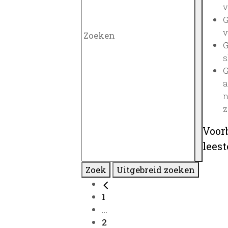
v
G
v
G
s
G
a
n
z
Voor
lees
Zoek
Uitgebreid zoeken
1
...
2