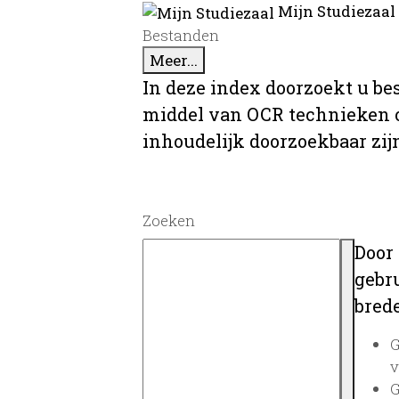
Mijn Studiezaal
Bestanden
Meer...
In deze index doorzoekt u be
middel van OCR technieken o
inhoudelijk doorzoekbaar zij
Zoeken
Door
gebru
brede
G
v
G