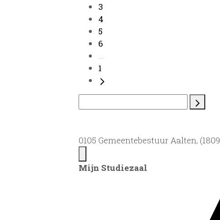
3
4
5
6
...
1
0105 Gemeentebestuur Aalten, (1809)
Mijn Studiezaal