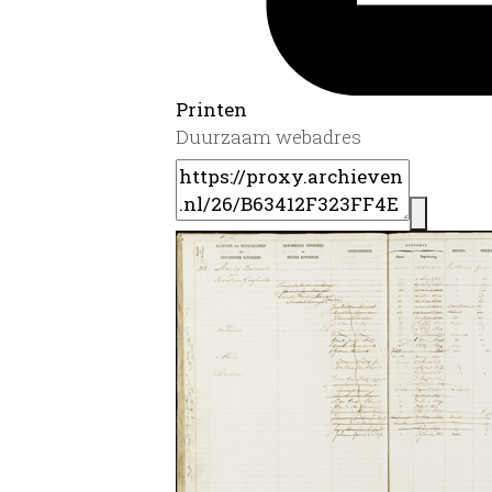
Printen
Duurzaam webadres