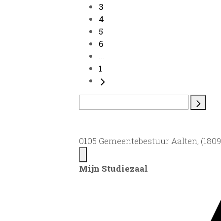
3
4
5
6
...
1
0105 Gemeentebestuur Aalten, (1809)
Mijn Studiezaal