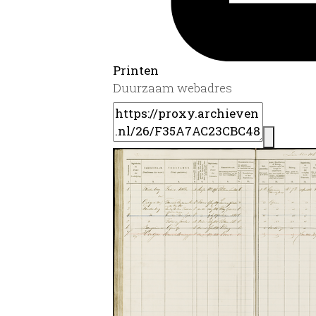
Printen
Duurzaam webadres