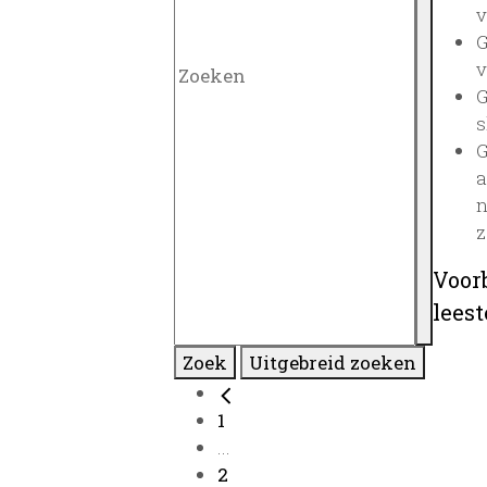
v
G
v
G
s
G
a
n
z
Voor
lees
Zoek
Uitgebreid zoeken
1
...
2