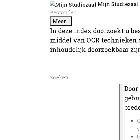
Mijn Studiezaal
Bestanden
Meer...
In deze index doorzoekt u be
middel van OCR technieken o
inhoudelijk doorzoekbaar zij
Zoeken
Door
gebru
brede
G
v
G