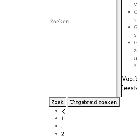
v
G
v
G
s
G
a
n
z
Voor
lees
Zoek
Uitgebreid zoeken
1
...
2