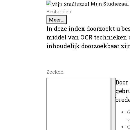
Mijn Studiezaal
Bestanden
Meer...
In deze index doorzoekt u be
middel van OCR technieken o
inhoudelijk doorzoekbaar zij
Zoeken
Door
gebru
brede
G
v
G