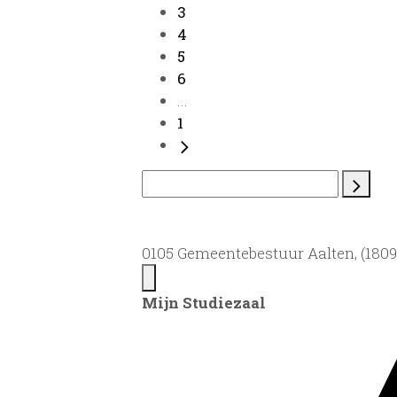
3
4
5
6
...
1
0105 Gemeentebestuur Aalten, (1809)
Mijn Studiezaal