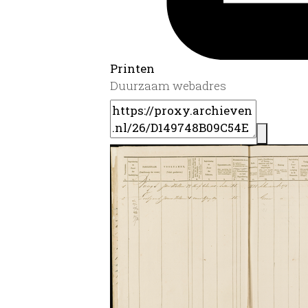
Printen
Duurzaam webadres