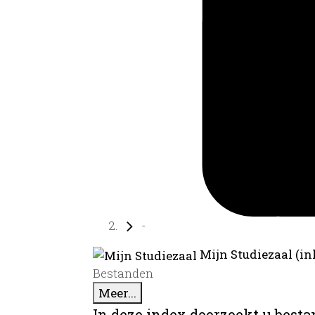
-
Mijn Studiezaal (in
Bestanden
Meer...
In deze index doorzoekt u best