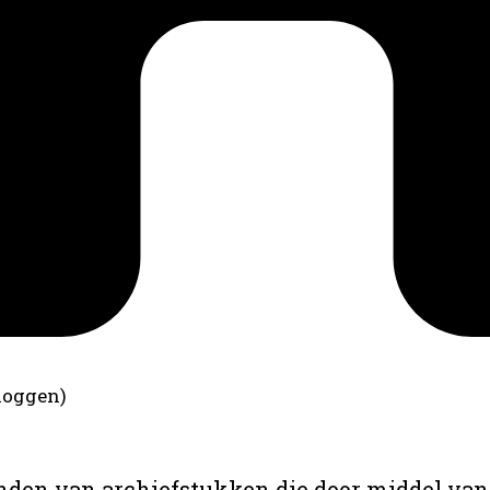
loggen)
anden van archiefstukken die door middel van