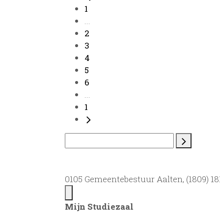
1
...
2
3
4
5
6
...
1
0105 Gemeentebestuur Aalten, (1809) 181
Mijn Studiezaal