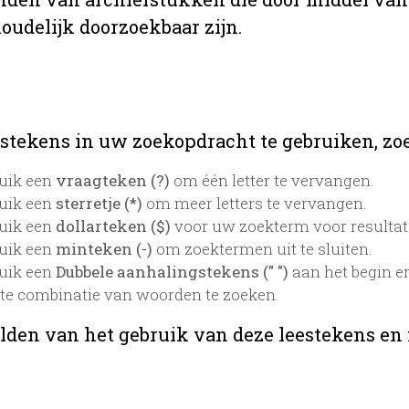
oudelijk doorzoekbaar zijn.
stekens in uw zoekopdracht te gebruiken, zoek
uik een
vraagteken (?)
om één letter te vervangen.
uik een
sterretje (*)
om meer letters te vervangen.
uik een
dollarteken ($)
voor uw zoekterm voor resultaten
uik een
minteken (-)
om zoektermen uit te sluiten.
uik een
Dubbele aanhalingstekens (" ")
aan het begin e
te combinatie van woorden te zoeken.
lden van het gebruik van deze leestekens en