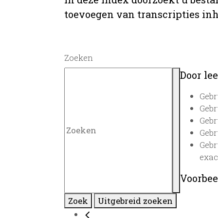
toevoegen van transcripties inh
Zoeken
Door lee
Gebr
Gebr
Gebr
Gebr
Gebr
exac
Voorbee
Zoek
Uitgebreid zoeken