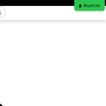
MijnECAL
Zoeken