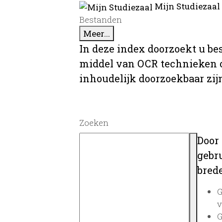
Mijn Studiezaal
Bestanden
Meer...
In deze index doorzoekt u be
middel van OCR technieken o
inhoudelijk doorzoekbaar zij
Zoeken
Door
gebru
brede
G
v
G