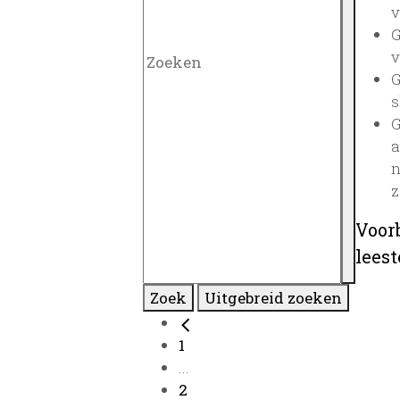
v
G
v
G
s
G
a
n
z
Voor
lees
Zoek
Uitgebreid zoeken
1
...
2