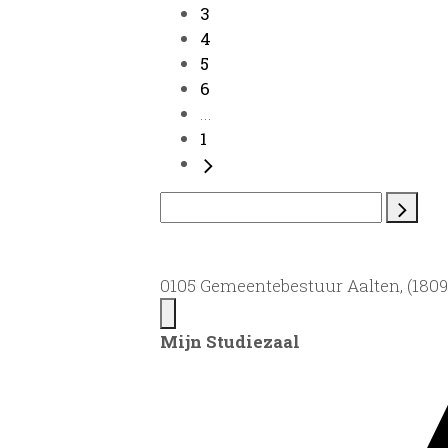
3
4
5
6
...
1
0105 Gemeentebestuur Aalten, (1809)
Mijn Studiezaal