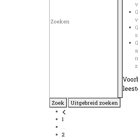
v
G
v
G
s
G
a
n
z
Voor
lees
Zoek
Uitgebreid zoeken
1
...
2