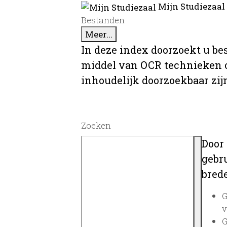
Mijn Studiezaal
Bestanden
Meer...
In deze index doorzoekt u be
middel van OCR technieken o
inhoudelijk doorzoekbaar zij
Zoeken
Door
gebru
brede
G
v
G