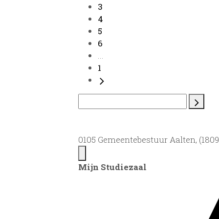
3
4
5
6
...
1
0105 Gemeentebestuur Aalten, (1809)
Mijn Studiezaal