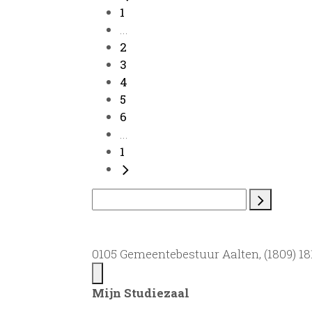
1
...
2
3
4
5
6
...
1
0105 Gemeentebestuur Aalten, (1809) 181
Mijn Studiezaal