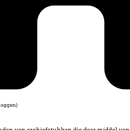
loggen)
anden van archiefstukken die door middel van