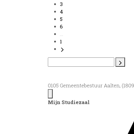
3
4
5
6
...
1
0105 Gemeentebestuur Aalten, (1809)
Mijn Studiezaal