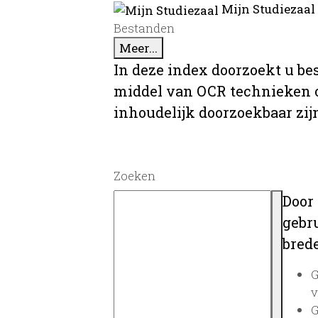
Mijn Studiezaal
Bestanden
Meer...
In deze index doorzoekt u be
middel van OCR technieken o
inhoudelijk doorzoekbaar zij
Zoeken
Door
gebru
brede
G
v
G