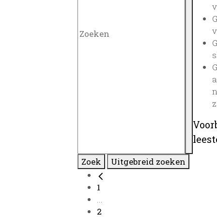
v
G
v
G
s
G
a
n
z
Voor
lees
Zoek
Uitgebreid zoeken
1
...
2