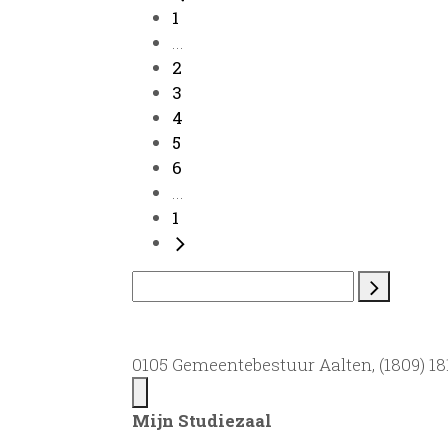
1
...
2
3
4
5
6
...
1
0105 Gemeentebestuur Aalten, (1809) 181
Mijn Studiezaal