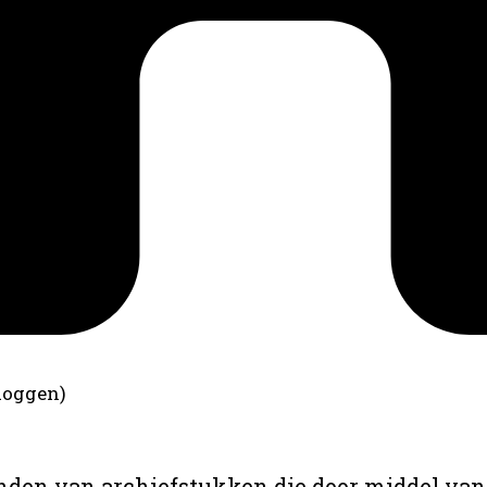
loggen)
anden van archiefstukken die door middel van