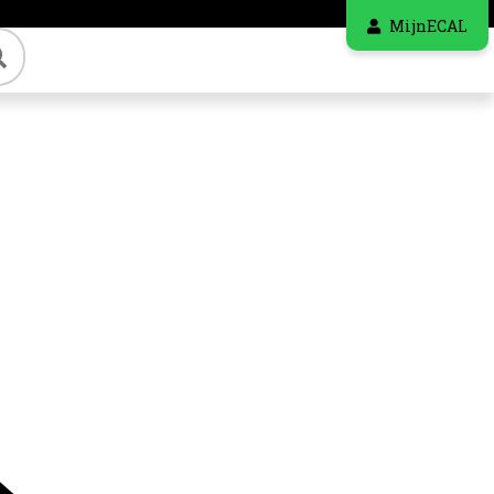
MijnECAL
Zoeken