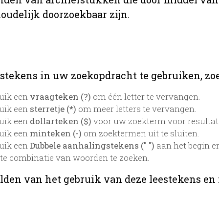
oudelijk doorzoekbaar zijn.
stekens in uw zoekopdracht te gebruiken, zoek
uik een
vraagteken (?)
om één letter te vervangen.
uik een
sterretje (*)
om meer letters te vervangen.
uik een
dollarteken ($)
voor uw zoekterm voor resultaten
uik een
minteken (-)
om zoektermen uit te sluiten.
uik een
Dubbele aanhalingstekens (" ")
aan het begin e
te combinatie van woorden te zoeken.
lden van het gebruik van deze leestekens en