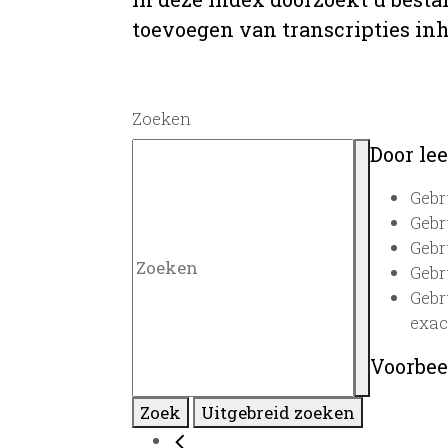
toevoegen van transcripties inh
Zoeken
Door lee
Gebr
Gebr
Gebr
Gebr
Gebr
exac
Voorbee
Zoek
Uitgebreid zoeken