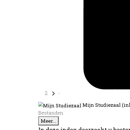
-
Mijn Studiezaal (in
Bestanden
Meer...
In deze index doorzoekt u best