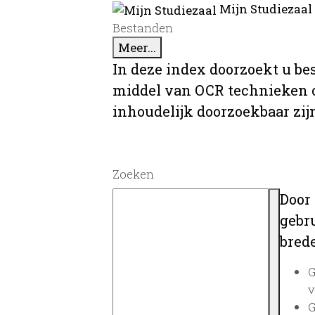
Mijn Studiezaal
Bestanden
Meer...
In deze index doorzoekt u be
middel van OCR technieken o
inhoudelijk doorzoekbaar zij
Zoeken
Door
gebru
brede
G
v
G