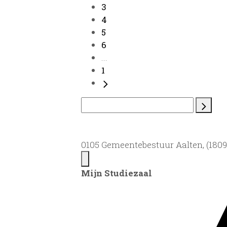
3
4
5
6
...
1
0105 Gemeentebestuur Aalten, (1809)
Mijn Studiezaal