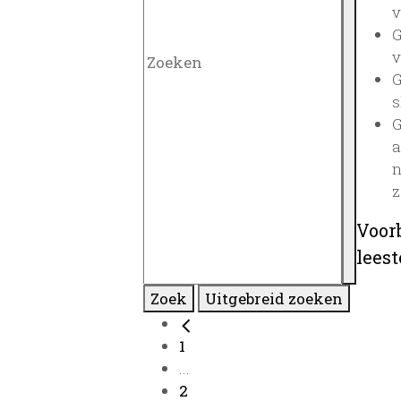
v
G
v
G
s
G
a
n
z
Voor
lees
Zoek
Uitgebreid zoeken
1
...
2