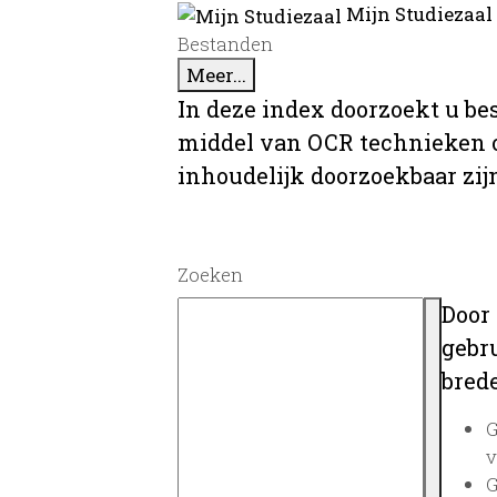
Mijn Studiezaal
Bestanden
Meer...
In deze index doorzoekt u be
middel van OCR technieken o
inhoudelijk doorzoekbaar zij
Zoeken
Door
gebru
brede
G
v
G