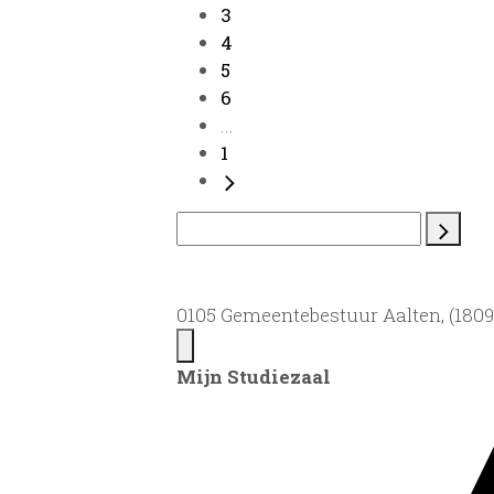
3
4
5
6
...
1
0105 Gemeentebestuur Aalten, (1809)
Mijn Studiezaal