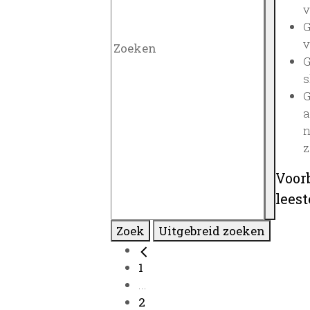
v
G
v
G
s
G
a
n
z
Voor
lees
Zoek
Uitgebreid zoeken
1
...
2