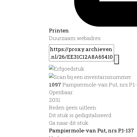
Printen
Duurzaam webadres
1097
Pampiermole-van Put, nrs P.1
Openbaar:
2031
Reden geen uitleen:
Dit stuk is gedigitaliseerd
Ga naar dit stuk:
Pampiermole-van Put, nrs P.1-137