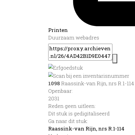
Printen
Duurzaam webadres
1098
Raassink-van Rijn, nrs R.1-114
Openbaar:
2031
Reden geen uitleen:
Dit stuk is gedigitaliseerd
Ga naar dit stuk:
Raassink-van Rijn, nrs R.1-114