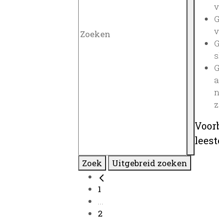
v
G
v
G
s
G
a
n
z
Voor
lees
Zoek
Uitgebreid zoeken
1
...
2