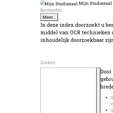
Mijn Studiezaal
Bestanden
Meer...
In deze index doorzoekt u be
middel van OCR technieken o
inhoudelijk doorzoekbaar zij
Zoeken
Door
gebru
brede
G
v
G