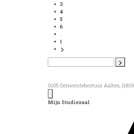
3
4
5
6
...
1
0105 Gemeentebestuur Aalten, (1809)
Mijn Studiezaal