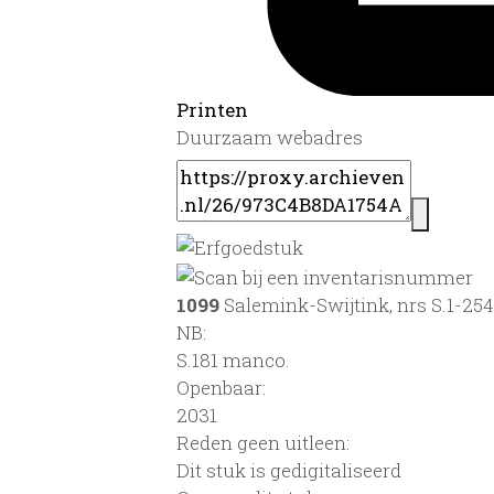
Printen
Duurzaam webadres
1099
Salemink-Swijtink, nrs S.1-254
NB
:
S.181 manco.
Openbaar:
2031
Reden geen uitleen:
Dit stuk is gedigitaliseerd