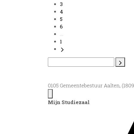
3
4
5
6
...
1
0105 Gemeentebestuur Aalten, (1809)
Mijn Studiezaal