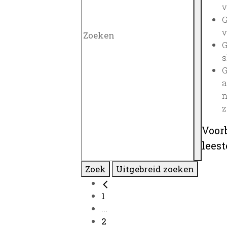
v
G
v
G
s
G
a
n
z
Voor
lees
Zoek
Uitgebreid zoeken
1
...
2