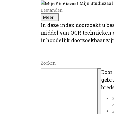
Mijn Studiezaal
Bestanden
Meer...
In deze index doorzoekt u be
middel van OCR technieken o
inhoudelijk doorzoekbaar zij
Zoeken
Door
gebru
brede
G
v
G