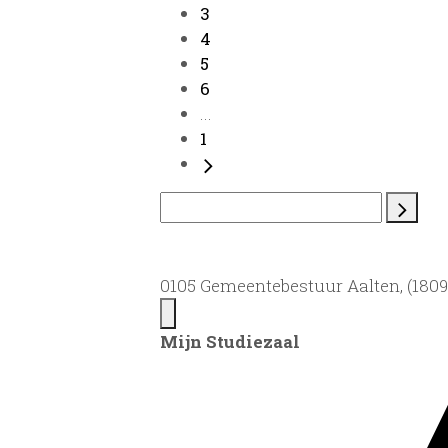
3
4
5
6
...
1
0105 Gemeentebestuur Aalten, (1809)
Mijn Studiezaal