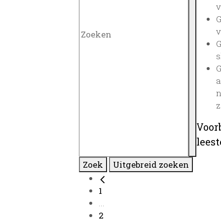
v
G
v
G
s
G
a
n
z
Voor
lees
Zoek
Uitgebreid zoeken
1
...
2