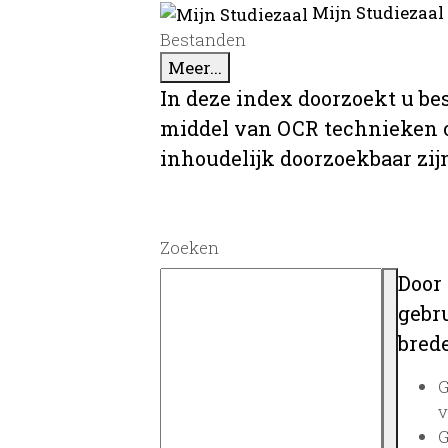
Mijn Studiezaal
Bestanden
Meer...
In deze index doorzoekt u be
middel van OCR technieken o
inhoudelijk doorzoekbaar zij
Zoeken
Door
gebru
brede
G
v
G