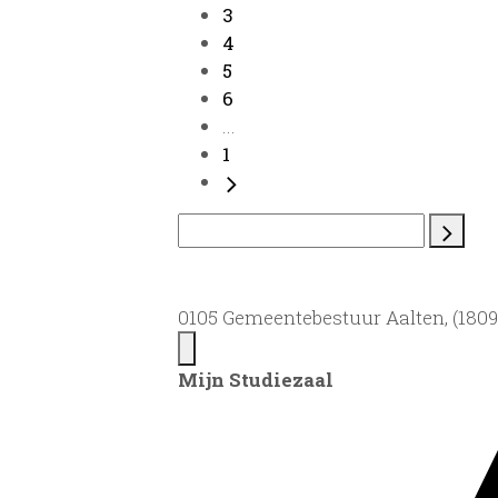
3
4
5
6
...
1
0105 Gemeentebestuur Aalten, (1809)
Mijn Studiezaal