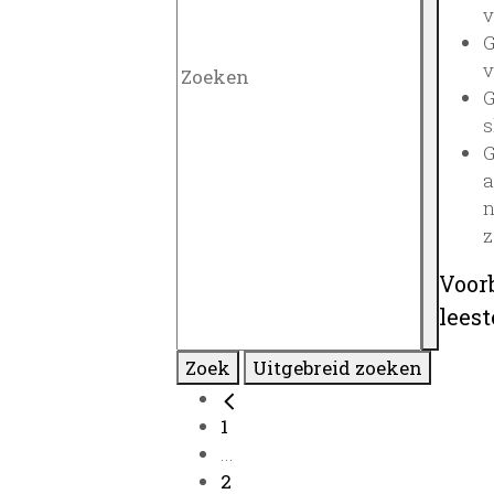
v
G
v
G
s
G
a
n
z
Voor
lees
Zoek
Uitgebreid zoeken
1
...
2