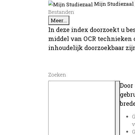
Mijn Studiezaal
Bestanden
Meer...
In deze index doorzoekt u be
middel van OCR technieken o
inhoudelijk doorzoekbaar zij
Zoeken
Door
gebru
brede
G
v
G