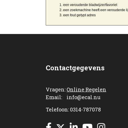
een
verouderde bladwijzer/favoriet
een zoekmachine heeft een
verouderde li
een
fout getypt
adres
Contactgegevens
Vragen:
Online Regelen
Email: info@ecal.nu
Telefoon: 0314-787078