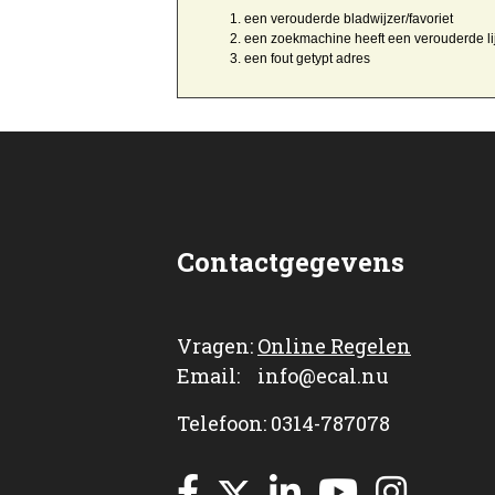
een
verouderde bladwijzer/favoriet
een zoekmachine heeft een
verouderde li
een
fout getypt
adres
Contactgegevens
Vragen:
Online Regelen
Email: info@ecal.nu
Telefoon: 0314-787078