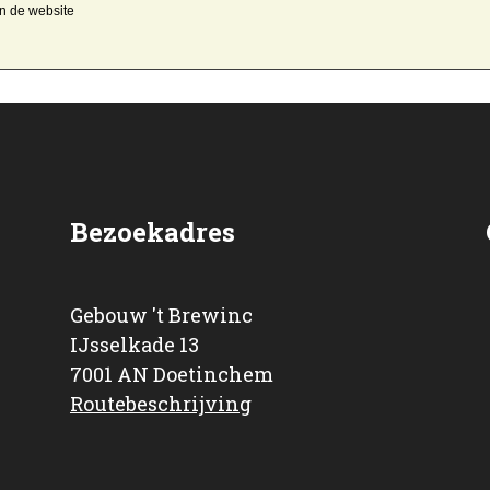
an de website
Bezoekadres
Gebouw 't Brewinc
IJsselkade 13
7001 AN Doetinchem
Routebeschrijving