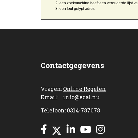
een zoekmachine heeft een
verouderde lijst v
een
fout getypt
adres
Contactgegevens
Vragen:
Online Regelen
Email: info@ecal.nu
Telefoon: 0314-787078