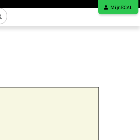
MijnECAL
Zoeken