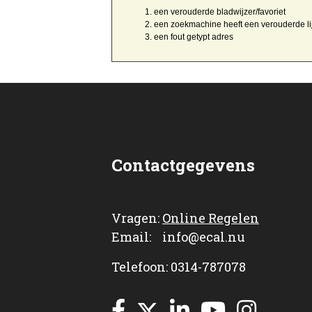
een
verouderde bladwijzer/favoriet
een zoekmachine heeft een
verouderde li
een
fout getypt
adres
Contactgegevens
Vragen:
Online Regelen
Email: info@ecal.nu
Telefoon: 0314-787078