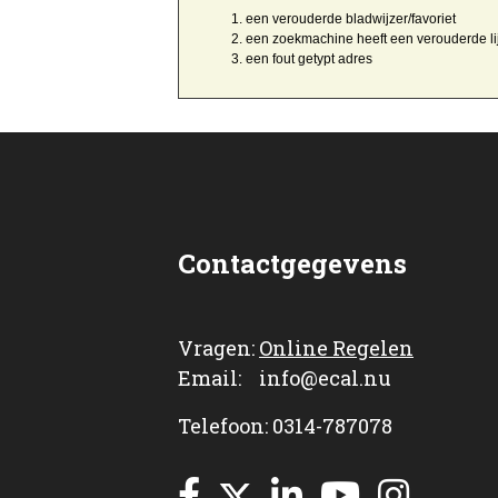
een
verouderde bladwijzer/favoriet
een zoekmachine heeft een
verouderde li
een
fout getypt
adres
Contactgegevens
Vragen:
Online Regelen
Email: info@ecal.nu
Telefoon: 0314-787078