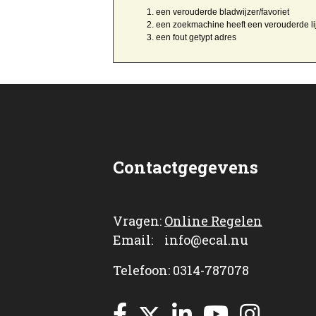
een
verouderde bladwijzer/favoriet
een zoekmachine heeft een
verouderde li
een
fout getypt
adres
Contactgegevens
Vragen:
Online Regelen
Email: info@ecal.nu
Telefoon: 0314-787078