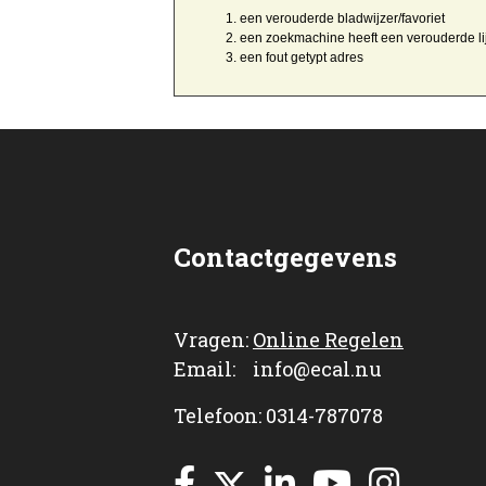
een
verouderde bladwijzer/favoriet
een zoekmachine heeft een
verouderde li
een
fout getypt
adres
Contactgegevens
Vragen:
Online Regelen
Email: info@ecal.nu
Telefoon: 0314-787078