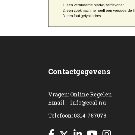
een
verouderde bladwijzer/favoriet
een zoekmachine heeft een
verouderde li
een
fout getypt
adres
Contactgegevens
Vragen:
Online Regelen
Email: info@ecal.nu
Telefoon: 0314-787078