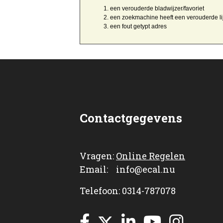
een
verouderde bladwijzer/favoriet
een zoekmachine heeft een
verouderde li
een
fout getypt
adres
Contactgegevens
Vragen:
Online Regelen
Email: info@ecal.nu
Telefoon: 0314-787078