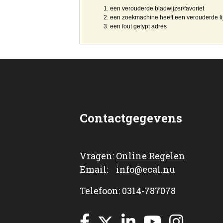
een
verouderde bladwijzer/favoriet
een zoekmachine heeft een
verouderde li
een
fout getypt
adres
Contactgegevens
Vragen:
Online Regelen
Email: info@ecal.nu
Telefoon: 0314-787078