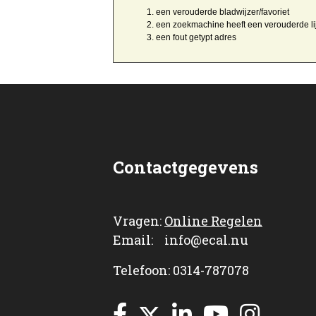
een
verouderde bladwijzer/favoriet
een zoekmachine heeft een
verouderde li
een
fout getypt
adres
Contactgegevens
Vragen:
Online Regelen
Email: info@ecal.nu
Telefoon: 0314-787078