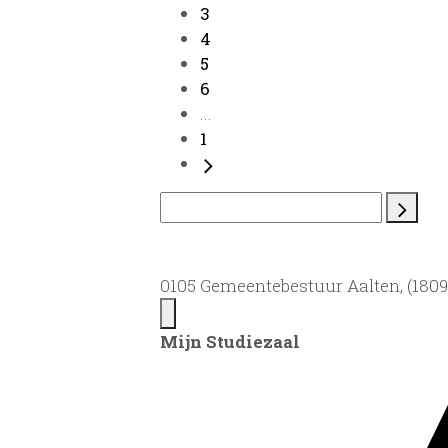
3
4
5
6
...
1
0105 Gemeentebestuur Aalten, (1809)
Mijn Studiezaal