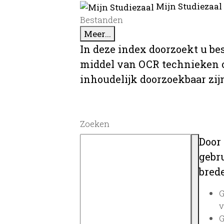
Mijn Studiezaal
Bestanden
Meer...
In deze index doorzoekt u be
middel van OCR technieken o
inhoudelijk doorzoekbaar zij
Zoeken
Door
gebru
brede
G
v
G