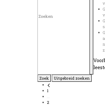
v
G
v
G
s
G
a
n
z
Voor
lees
Zoek
Uitgebreid zoeken
1
...
2